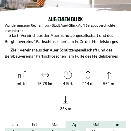
Auf einen Blick
Startseite
Wanderung zum Rechenhaus - Stadt Aue (Glück Auf! Bergbaugeschichte
erwandern)
Start:
Vereinshaus der Auer Schützengesellschaft und des
Bergbauvereins "Parkschlösschen" am Fuße des Heidelsberges
Ziel:
Vereinshaus der Auer Schützengesellschaft und des
Bergbauvereins "Parkschlösschen" am Fuße des Heidelsberges
mittel
15,78 km
4 Std.
214 m
551 m
356 m
Jan
Feb
Mär
Apr
Mai
Jun