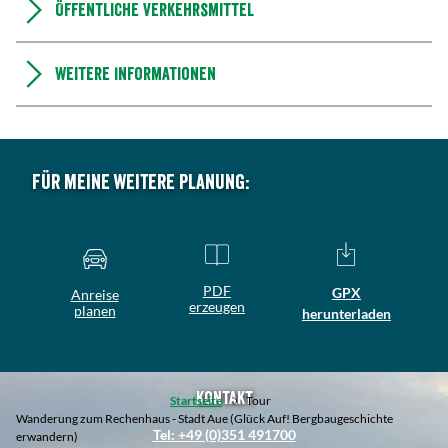
Öffentliche Verkehrsmittel
Weitere Informationen
Für meine weitere Planung:
PDF
GPX
Anreise
erzeugen
planen
herunterladen
Kontakt
Startseite
Tour
Wanderung zum Rechenhaus - Stadt Aue (Glück Auf! Bergbaugeschichte
Tel: +49 (0)351 491700
erwandern)