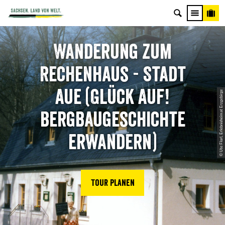
Wanderung zum
Rechenhaus - Stadt
Aue (Glück Auf!
© Ute Florl, Erlebnisheimat Erzgebirge
Bergbaugeschichte
erwandern)
Tour planen