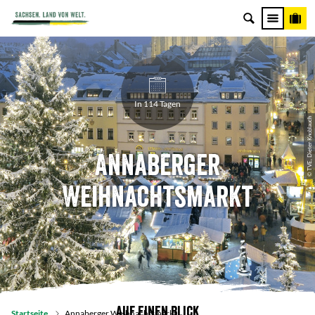
In 114 Tagen
© TVE, Dieter Knoblauch
Annaberger
Weihnachtsmarkt
Auf einen Blick
Startseite
Annaberger Weihnachtsmarkt