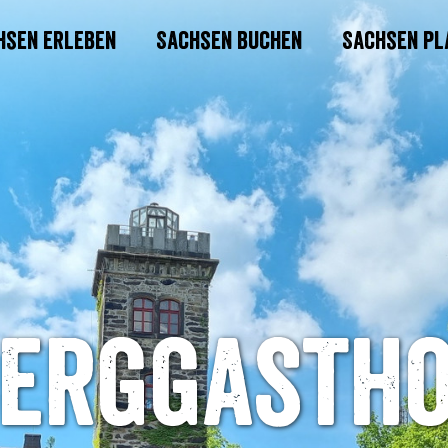
hsen erleben
Sachsen buchen
Sachsen pl
erggasth