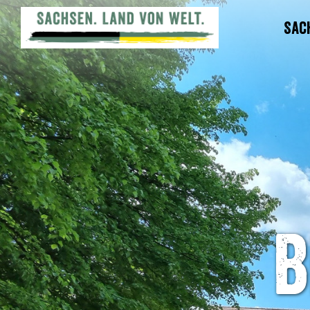
Sac
B