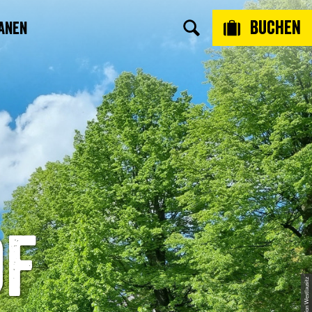
Buchen
anen
of