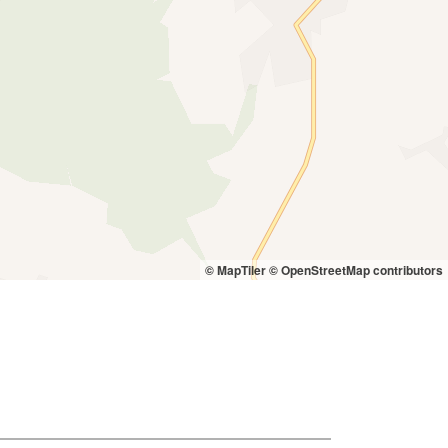
© MapTiler
© OpenStreetMap contributors