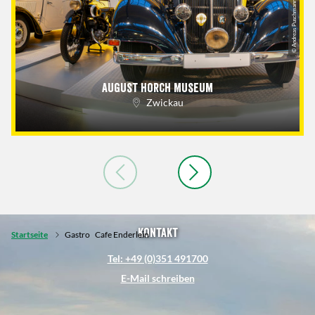
© Andreas Puschmann
August Horch Museum
Zwickau
Kontakt
Startseite
Gastro
Cafe Enderlein
Tel: +49 (0)351 491700
E-Mail schreiben