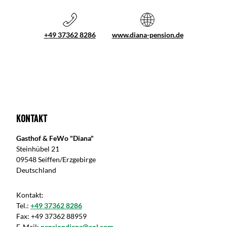
+49 37362 8286
www.diana-pension.de
Kontakt
Gasthof & FeWo "Diana"
Steinhübel 21
09548 Seiffen/Erzgebirge
Deutschland
Kontakt:
Tel.:
+49 37362 8286
Fax:
+49 37362 88959
E-Mail:
pensiondiana@aol.com