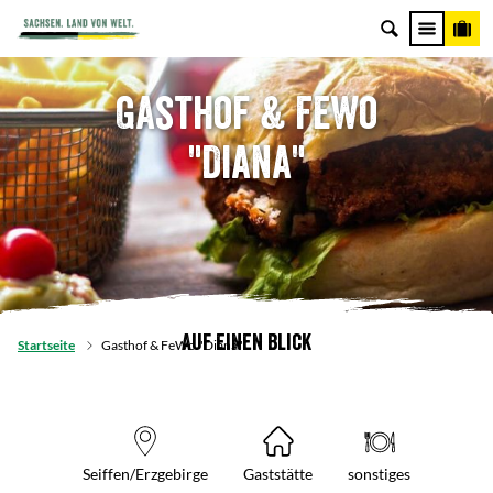
Gasthof & FeWo
"Diana"
Auf einen Blick
Startseite
Gasthof & FeWo "Diana"
Seiffen/Erzgebirge
Gaststätte
sonstiges