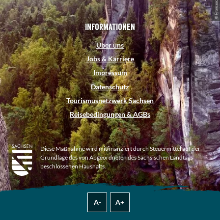
Informationen
Über uns
Jobs & Karriere
Impressum
Datenschutz
Tourismusnetzwerk Sachsen
Reisebedingungen & AGBs
Diese Maßnahme wird mitfinanziert durch Steuermittel auf der
Grundlage des von Abgeordneten des Sächsischen Landtags
beschlossenen Haushalts.
A-
A+