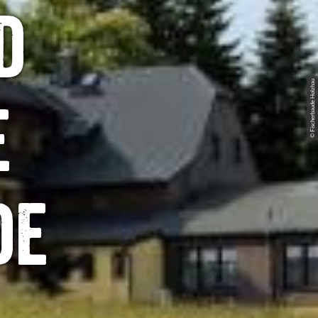
d
© Fischerbaude Holzhau
e
de