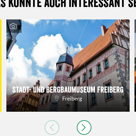
s könnte auch interessant s
© fLy / ralf menzel, Picasa
Stadt- und Bergbaumuseum Freiberg
Freiberg