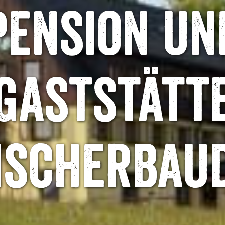
Pension un
Gaststätt
ischerbau