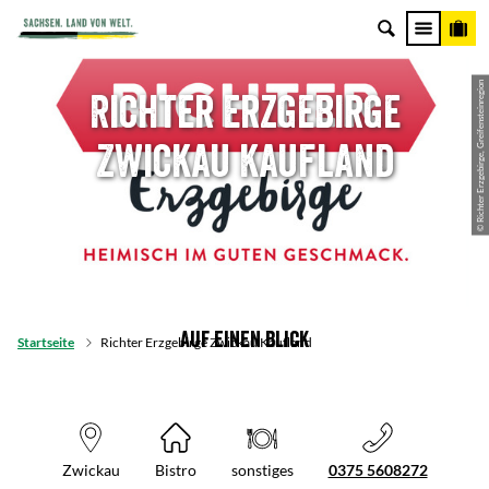
© Richter Erzgebirge, Greifensteinregion
Richter Erzgebirge
Zwickau Kaufland
Auf einen Blick
Startseite
Richter Erzgebirge Zwickau Kaufland
Zwickau
Bistro
sonstiges
0375 5608272