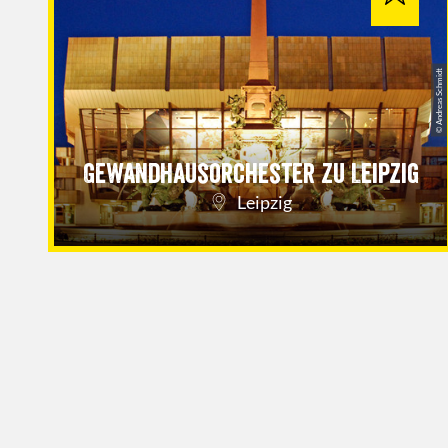
© Andreas Schmidt
Gewandhausorchester zu Leipzig
Leipzig