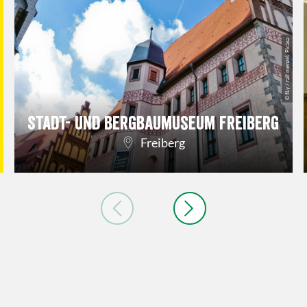
© fLy / ralf menzel, Picasa
Stadt- und Bergbaumuseum Freiberg
Freiberg