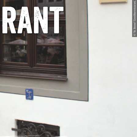
© "St. Benno" Gewölberestaurant, printworld.com GmbH
urant