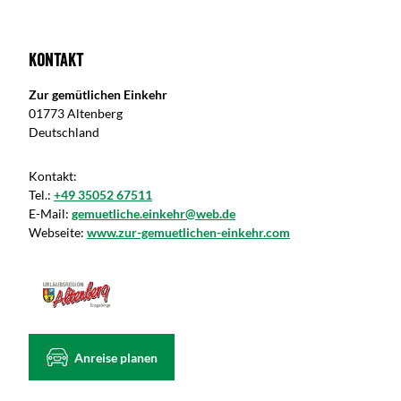
Kontakt
Zur gemütlichen Einkehr
01773 Altenberg
Deutschland
Kontakt:
Tel.:
+49 35052 67511
E-Mail:
gemuetliche.einkehr@web.de
Webseite:
www.zur-gemuetlichen-einkehr.com
Anreise planen