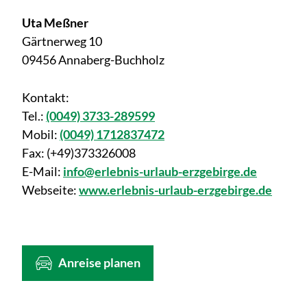
Uta Meßner
Gärtnerweg 10
09456 Annaberg-Buchholz
Kontakt:
Tel.:
(0049) 3733-289599
Mobil:
(0049) 1712837472
Fax:
(+49)373326008
E-Mail:
info@erlebnis-urlaub-erzgebirge.de
Webseite:
www.erlebnis-urlaub-erzgebirge.de
Anreise planen