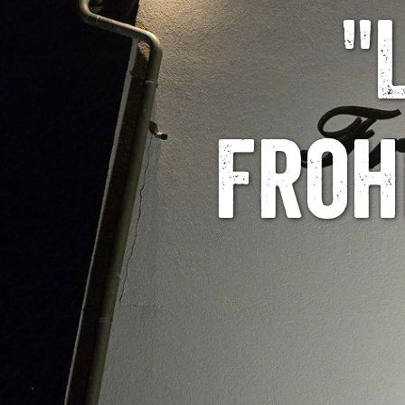
"
Froh