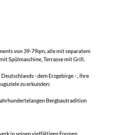
ments von 39-79qm, alle mit separatem
it Spülmaschine, Terrasse mit Grill.
 Deutschlands - dem Erzgebirge - , Ihre
ugsziele zu erkunden:
 jahrhundertelangen Bergbautradition
rk in seinen vielfältigen Formen