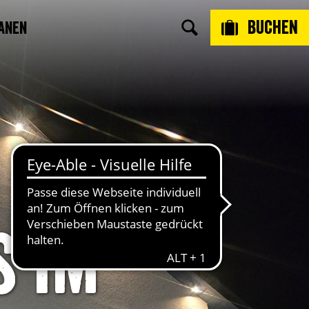
Buchen
anen
 im