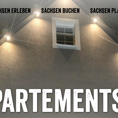
hsen erleben
Sachsen buchen
Sachsen pl
partements