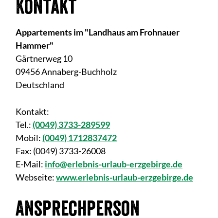
Kontakt
Appartements im "Landhaus am Frohnauer
Hammer"
Gärtnerweg 10
09456 Annaberg-Buchholz
Deutschland
Kontakt:
Tel.:
(0049) 3733-289599
Mobil:
(0049) 1712837472
Fax:
(0049) 3733-26008
E-Mail:
info@erlebnis-urlaub-erzgebirge.de
Webseite:
www.erlebnis-urlaub-erzgebirge.de
Ansprechperson