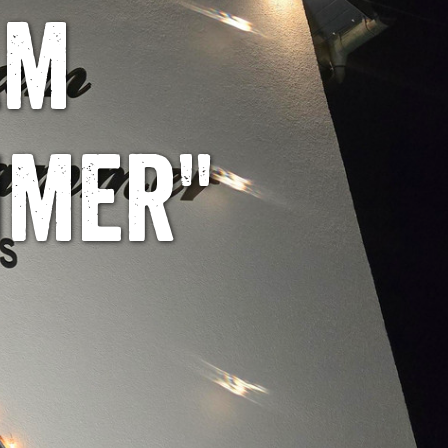
am
mmer"