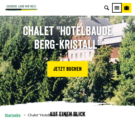
Chalet "Hotelbaude
Berg-Kristall"
Jetzt buchen
Auf einen Blick
Startseite
Chalet "Hotelbaude Berg-Kristall"