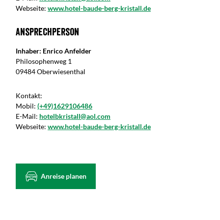
Webseite:
www.hotel-baude-berg-kristall.de
Ansprechperson
Inhaber: Enrico Anfelder
Philosophenweg 1
09484 Oberwiesenthal
Kontakt:
Mobil:
(+49)1629106486
E-Mail:
hotelbkristall@aol.com
Webseite:
www.hotel-baude-berg-kristall.de
Anreise planen