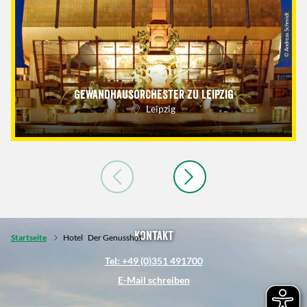
© Andreas Schmidt
Gewandhausorchester zu Leipzig
Leipzig
Kontakt
Startseite
Hotel
Der Genusshof
Tel: +49 (0)351 491700
E-Mail schreiben