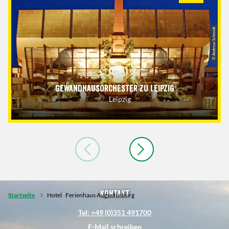
© Andreas Schmidt
Gewandhausorchester zu Leipzig
Leipzig
Kontakt
Startseite
Hotel
Ferienhaus Augustusburg
Tel: +49 (0)351 491700
E-Mail schreiben