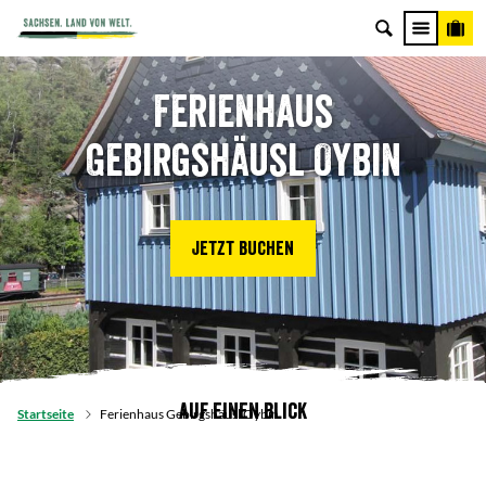
Ferienhaus
Gebirgshäusl Oybin
Jetzt buchen
Auf einen Blick
Startseite
Ferienhaus Gebirgshäusl Oybin