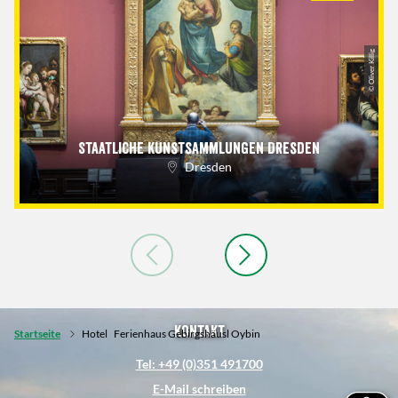
© Oliver Killig
Staatliche Kunstsammlungen Dresden
Dresden
Kontakt
Startseite
Hotel
Ferienhaus Gebirgshäusl Oybin
Tel: +49 (0)351 491700
E-Mail schreiben