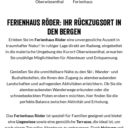
Oberwiesenthal
Ferienhaus
Ferienhaus Röder: Ihr Rückzugsort in
den Bergen
Erleben Sie im
Ferienhaus Röder
eine unvergessliche Auszeit in
traumhafter Natur! In ruhiger Lage direkt am Radweg, eingebettet
in die malerische Umgebung des Kurort Oberwiesenthal, erwarten
Sie unzählige Möglichkeiten für Abenteuer und Entspannung.
Genießen Sie die unmittelbare Nähe zu den Ski-, Wander- und
Bushaltestellen, die Ihnen den Zugang zu atemberaubenden
Landschaften und aufregenden Aktivitäten erleichtern. Ob Sie die
atemberaubenden Wanderwege erkunden oder die
schneebedeckten Pisten erobern möchten, hier finden Sie die
perfekte Balance zwischen Aktivität und Erholung.
Das
Ferienhaus Röder
ist speziell für Familien geeignet und bietet
eine
Liegewiese
sowie eine gemütliche
Terrasse
, die ideal ist, um
nach einem Tag voller Abenteuer zu entspannen. Dank
Heizung
und