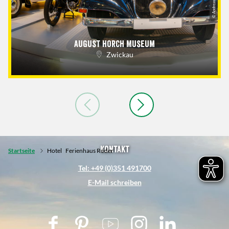
August Horch Museum
Zwickau
Kontakt
Startseite
Hotel
Ferienhaus Röder
Tel: +49 (0)351 491700
E-Mail schreiben
F
P
Y
I
L