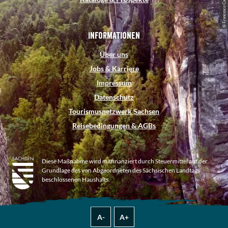
© Francesco Carovillano, DZT
Informationen
Über uns
Jobs & Karriere
Impressum
Datenschutz
Tourismusnetzwerk Sachsen
Reisebedingungen & AGBs
Diese Maßnahme wird mitfinanziert durch Steuermittel auf der
Grundlage des von Abgeordneten des Sächsischen Landtags
beschlossenen Haushalts.
A-
A+