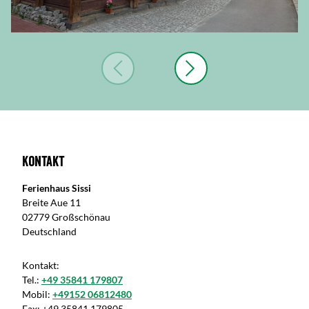
Kontakt
Ferienhaus Sissi
Breite Aue 11
02779 Großschönau
Deutschland
Kontakt:
Tel.:
+49 35841 179807
Mobil:
+49152 06812480
Fax:
+49 35841 179805