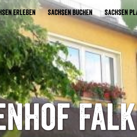
hsen erleben
Sachsen buchen
Sachsen pl
enhof Fal