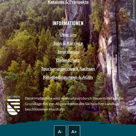
© Francesco Carovillano, DZT
Kataloge & Prospekte
Informationen
Über uns
Jobs & Karriere
Impressum
Datenschutz
Tourismusnetzwerk Sachsen
Reisebedingungen & AGBs
Diese Maßnahme wird mitfinanziert durch Steuermittel auf der
Grundlage des von Abgeordneten des Sächsischen Landtags
beschlossenen Haushalts.
A-
A+