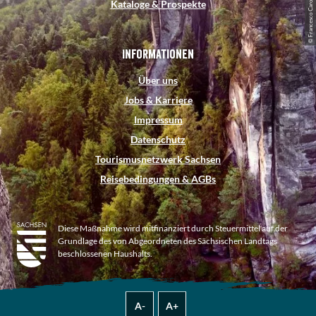
© Francesco Carovillano, DZT
Kataloge & Prospekte
Informationen
Über uns
Jobs & Karriere
Impressum
Datenschutz
Tourismusnetzwerk Sachsen
Reisebedingungen & AGBs
Diese Maßnahme wird mitfinanziert durch Steuermittel auf der
Grundlage des von Abgeordneten des Sächsischen Landtags
beschlossenen Haushalts.
A-
A+