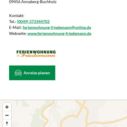
09456 Annaberg-Buchholz
Kontakt:
Tel.:
(0049) 373344702
E-Mail:
ferienwohnung-friedemann@online.de
Webseite:
www.ferienwohnung-friedemann.de
Anreise planen