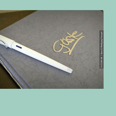
© CC-BY-SA | Ilona & Wolfgang Hampel