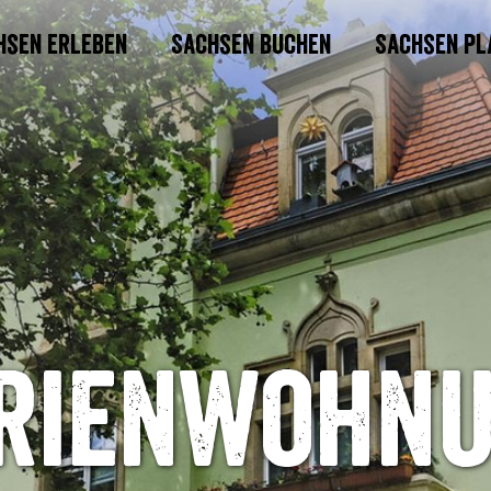
hsen erleben
Sachsen buchen
Sachsen pl
rienwohn