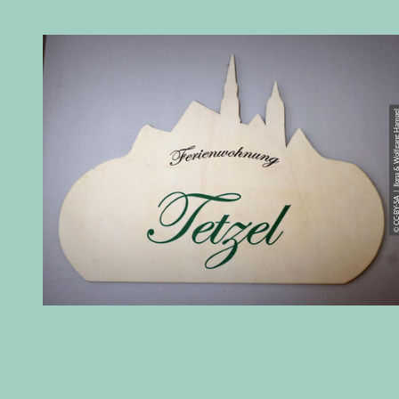
© CC-BY-SA | Ilona & Wolfga