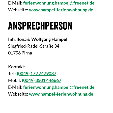
E-Mail:
ferienwohnung.hampel@freenet.de
Webseite:
www.hampel-ferienwohnung.de
Ansprechperson
Inh. Ilona & Wolfgang Hampel
Siegfried-Rädel-Straße 34
01796 Pirna
Kontakt:
Tel.:
(0049) 172 7479037
Mobil:
(0049) 3501 446667
E-Mail:
ferienwohnung.hampel@freenet.de
Webseite:
www.hampel-ferienwohnung.de