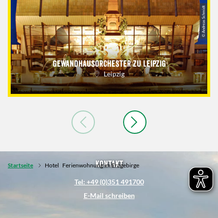
© Andreas Schmidt
Gewandhausorchester zu Leipzig
Leipzig
Kontakt
Startseite
Hotel
Ferienwohnung im Erzgebirge
Tel: +49 (0)351 491700
E-Mail schreiben