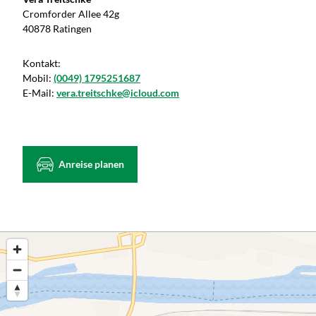
Cromforder Allee 42g
40878 Ratingen
Kontakt:
Mobil:
(0049) 1795251687
E-Mail:
vera.treitschke@icloud.com
Anreise planen