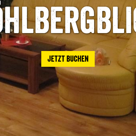
öhlbergbli
Jetzt buchen