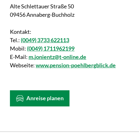
Alte Schlettauer Straße 50
09456 Annaberg-Buchholz
Kontakt:
Tel.:
(0049) 3733 622113
Mobil:
(0049) 1711962199
E-Mail:
m.jonientz@t-online.de
Webseite:
www.pension-poehlbergblick.de
Anreise planen