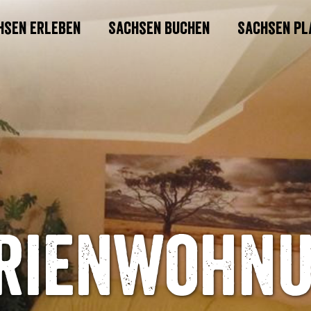
hsen erleben
Sachsen buchen
Sachsen pl
rienwohn