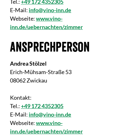
Tel.:
+49 172 4352305
E-Mail:
info@vino-inn.de
Webseite:
www.vino-
inn.de/uebernachten/zimmer
Ansprechperson
Andrea Stölzel
Erich-Mühsam-Straße 53
08062 Zwickau
Kontakt:
Tel.:
+49 172 4352305
E-Mail:
info@vino-inn.de
Webseite:
www.vino-
inn.de/uebernachten/zimmer