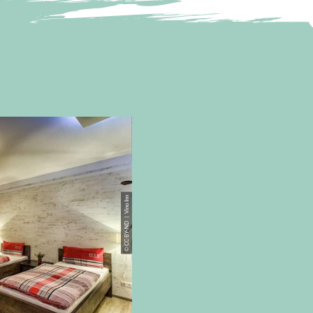
© CC-BY-ND | Vino Inn