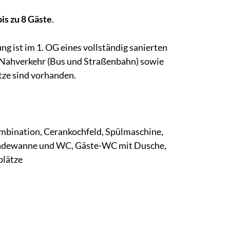
is zu 8 Gäste
.
 ist im 1. OG eines vollständig sanierten
r Nahverkehr (Bus und Straßenbahn) sowie
tze sind vorhanden.
mbination, Cerankochfeld, Spülmaschine,
 Badewanne und WC, Gäste-WC mit Dusche,
plätze