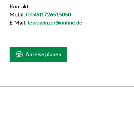
Kontakt:
Mobil:
(0049)1726515050
E-Mail:
fewowinzer@online.de
Anreise planen