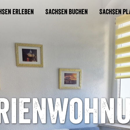
hsen erleben
Sachsen buchen
Sachsen pl
rienwohn