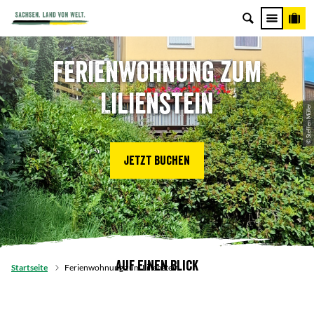
Ferienwohnung zum
Lilienstein
© Steffen Müller
Jetzt buchen
Auf einen Blick
Startseite
Ferienwohnung zum Lilienstein