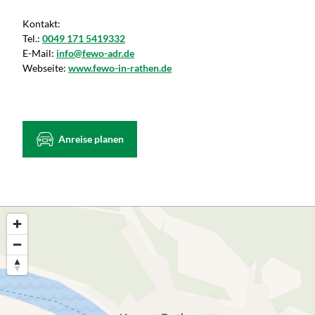
Kontakt:
Tel.:
0049 171 5419332
E-Mail:
info@fewo-adr.de
Webseite:
www.fewo-in-rathen.de
Anreise planen