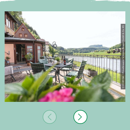
© CC-BY-SA | Privatbrauerei Schmees-Besgen GmbH & Co. KG