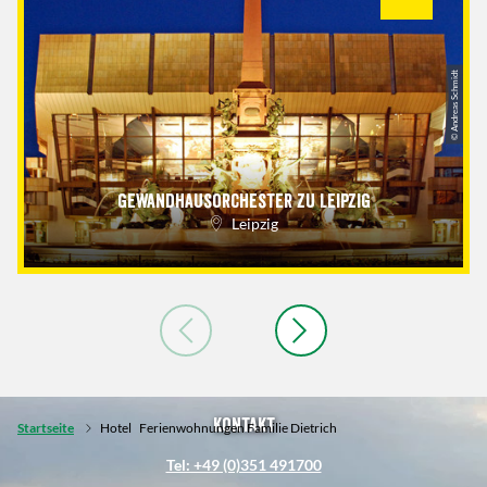
© Andreas Schmidt
Gewandhausorchester zu Leipzig
Leipzig
Kontakt
Startseite
Hotel
Ferienwohnungen Familie Dietrich
Tel: +49 (0)351 491700