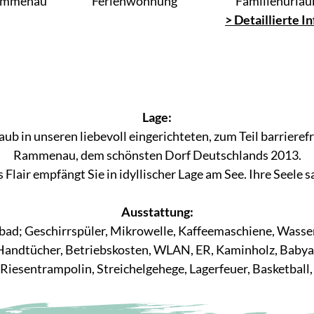
ammenau
Ferienwohnung
Familienurlau
> Detaillierte In
Lage:
ub in unseren liebevoll eingerichteten, zum Teil barrier
Rammenau, dem schönsten Dorf Deutschlands 2013.
 Flair empfängt Sie in idyllischer Lage am See. Ihre Seele 
Ausstattung:
ad; Geschirrspüler, Mikrowelle, Kaffeemaschiene, Wassero
andtücher, Betriebskosten, WLAN, ER, Kaminholz, Babyau
Riesentrampolin, Streichelgehege, Lagerfeuer, Basketball