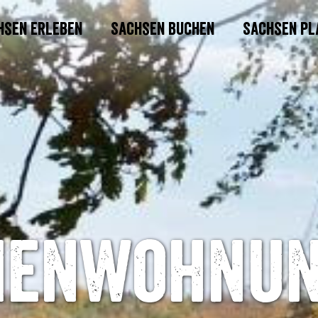
hsen erleben
Sachsen buchen
Sachsen pl
ienwohnu