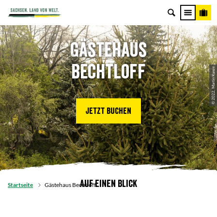
Gästehaus
Bechtloff
© 2022, Martin Kunze
Jetzt buchen
Auf einen Blick
Startseite
Gästehaus Bechtloff