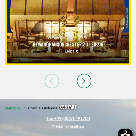
© Andreas Schmidt
Gewandhausorchester zu Leipzig
Leipzig
Kontakt
Startseite
Hotel
Gästehaus Bechtloff
Tel: +49 (0)351 491700
E-Mail schreiben