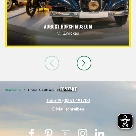
August Horch Museum
Zwickau
Kontakt
Startseite
Hotel
Gasthaus Falkenhain
Tel: +49 (0)351 491700
E-Mail schreiben
F
P
Y
I
L