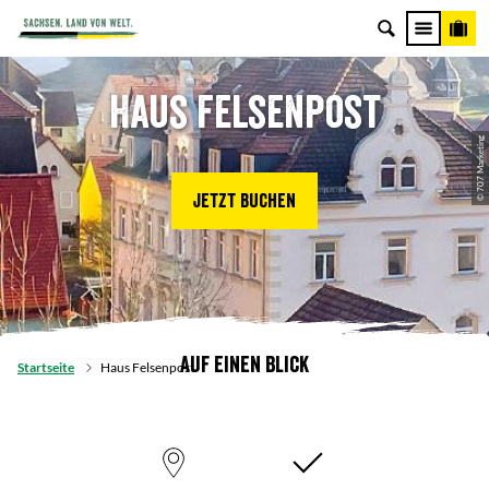
Haus Felsenpost
© 707 Marketing
Jetzt buchen
Auf einen Blick
Startseite
Haus Felsenpost