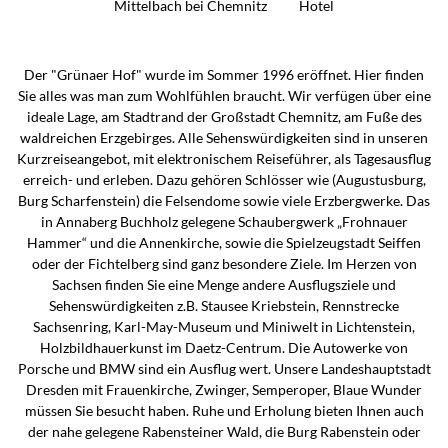
Mittelbach bei Chemnitz
Hotel
Der "Grünaer Hof" wurde im Sommer 1996 eröffnet. Hier finden
Sie alles was man zum Wohlfühlen braucht. Wir verfügen über eine
ideale Lage, am Stadtrand der Großstadt Chemnitz, am Fuße des
waldreichen Erzgebirges. Alle Sehenswürdigkeiten sind in unseren
Kurzreiseangebot, mit elektronischem Reiseführer, als Tagesausflug
erreich- und erleben. Dazu gehören Schlösser wie (Augustusburg,
Burg Scharfenstein) die Felsendome sowie viele Erzbergwerke. Das
in Annaberg Buchholz gelegene Schaubergwerk „Frohnauer
Hammer“ und die Annenkirche, sowie die Spielzeugstadt Seiffen
oder der Fichtelberg sind ganz besondere Ziele. Im Herzen von
Sachsen finden Sie eine Menge andere Ausflugsziele und
Sehenswürdigkeiten z.B. Stausee Kriebstein, Rennstrecke
Sachsenring, Karl-May-Museum und Miniwelt in Lichtenstein,
Holzbildhauerkunst im Daetz-Centrum. Die Autowerke von
Porsche und BMW sind ein Ausflug wert. Unsere Landeshauptstadt
Dresden mit Frauenkirche, Zwinger, Semperoper, Blaue Wunder
müssen Sie besucht haben. Ruhe und Erholung bieten Ihnen auch
der nahe gelegene Rabensteiner Wald, die Burg Rabenstein oder