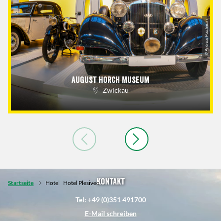
© Andreas Puschmann
August Horch Museum
Zwickau
Kontakt
Startseite
Hotel
Hotel Plesivec
Tel: +49 (0)351 491700
E-Mail schreiben