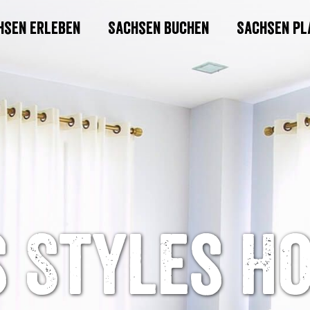
hsen erleben
Sachsen buchen
Sachsen pl
s Styles H