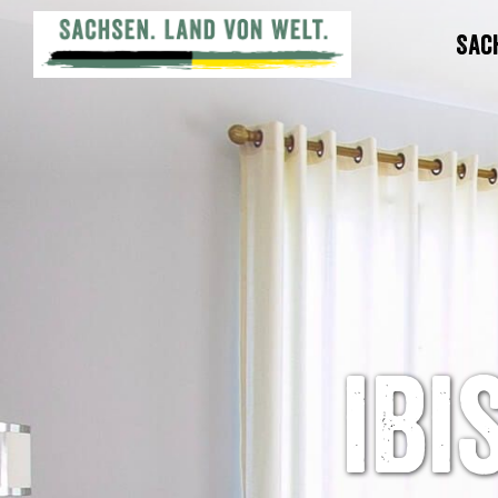
Sac
ibi