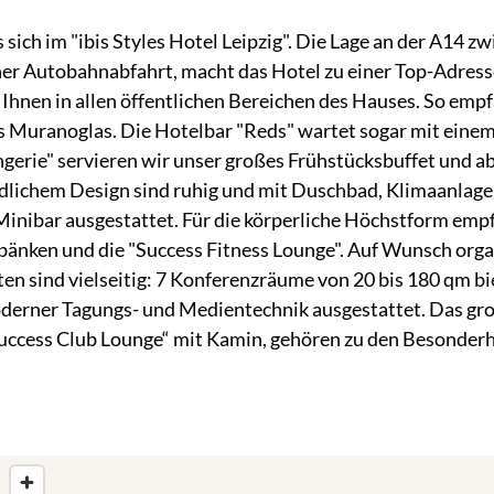
s sich im "ibis Styles Hotel Leipzig". Die Lage an der A14
ener Autobahnabfahrt, macht das Hotel zu einer Top-Adresse
Ihnen in allen öffentlichen Bereichen des Hauses. So empf
 Muranoglas. Die Hotelbar "Reds" wartet sogar mit einem
erie" servieren wir unser großes Frühstücksbuffet und aben
ichem Design sind ruhig und mit Duschbad, Klimaanlage, T
Minibar ausgestattet. Für die körperliche Höchstform empf
nken und die "Success Fitness Lounge". Auf Wunsch organ
n sind vielseitig: 7 Konferenzräume von 20 bis 180 qm bi
oderner Tagungs- und Medientechnik ausgestattet. Das gro
uccess Club Lounge“ mit Kamin, gehören zu den Besonderh