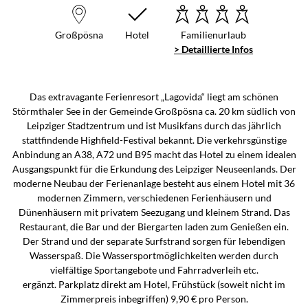
Großpösna
Hotel
Familienurlaub
> Detaillierte Infos
Das extravagante Ferienresort „Lagovida“ liegt am schönen
Störmthaler See in der Gemeinde Großpösna ca. 20 km südlich von
Leipziger Stadtzentrum und ist Musikfans durch das jährlich
stattfindende Highfield-Festival bekannt. Die verkehrsgünstige
Anbindung an A38, A72 und B95 macht das Hotel zu einem idealen
Ausgangspunkt für die Erkundung des Leipziger Neuseenlands. Der
moderne Neubau der Ferienanlage besteht aus einem Hotel mit 36
modernen Zimmern, verschiedenen Ferienhäusern und
Dünenhäusern mit privatem Seezugang und kleinem Strand. Das
Restaurant, die Bar und der Biergarten laden zum Genießen ein.
Der Strand und der separate Surfstrand sorgen für lebendigen
Wasserspaß. Die Wassersportmöglichkeiten werden durch
vielfältige Sportangebote und Fahrradverleih etc.
ergänzt. Parkplatz direkt am Hotel, Frühstück (soweit nicht im
Zimmerpreis inbegriffen) 9,90 € pro Person.