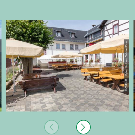
stine Römer
© CC-BY-SA | Egbert Neubauer, Christine Römer