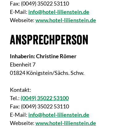
Fax:
(0049) 35022 53110
E-Mail:
info@hotel-lilienstein.de
Webseite:
www.hotel-lilienstein.de
Ansprechperson
Inhaberin: Christine Römer
Ebenheit 7
01824 Königstein/Sächs. Schw.
Kontakt:
Tel.:
(0049) 35022 53100
Fax:
(0049) 35022 53110
E-Mail:
info@hotel-lilienstein.de
Webseite:
www.hotel-lilienstein.de