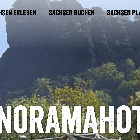
hsen erleben
Sachsen buchen
Sachsen pl
noramaho