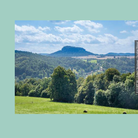
© CC-BY-SA | Egbert Neubauer, Chri