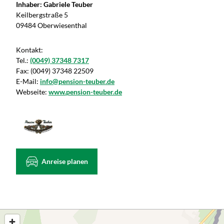
Inhaber: Gabriele Teuber
Keilbergstraße 5
09484 Oberwiesenthal
Kontakt:
Tel.:
(0049) 37348 7317
Fax:
(0049) 37348 22509
E-Mail:
info@pension-teuber.de
Webseite:
www.pension-teuber.de
Anreise planen