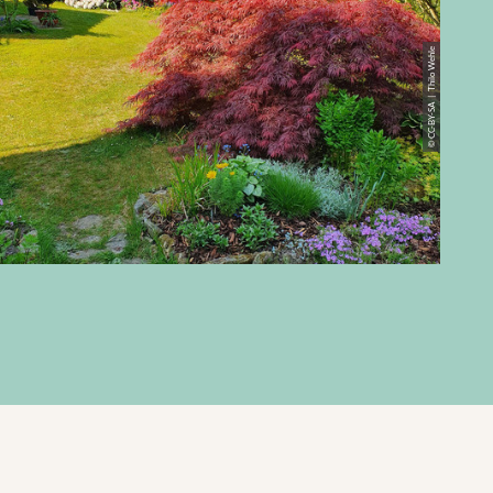
© CC-BY-SA | Thilo Wehle