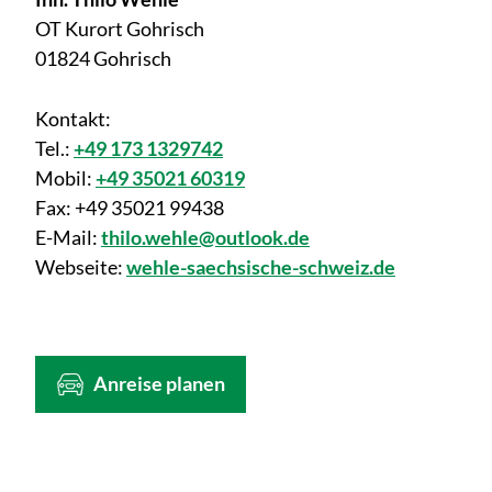
OT Kurort Gohrisch
01824 Gohrisch
Kontakt:
Tel.:
+49 173 1329742
Mobil:
+49 35021 60319
Fax:
+49 35021 99438
E-Mail:
thilo.wehle@outlook.de
Webseite:
wehle-saechsische-schweiz.de
Anreise planen