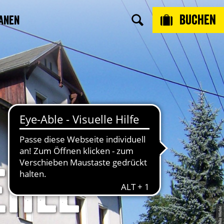
Buchen
anen
ehle
© Thilo Wehle