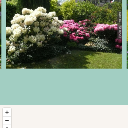
 Wehle
© CC-BY-SA | Thilo Wehle