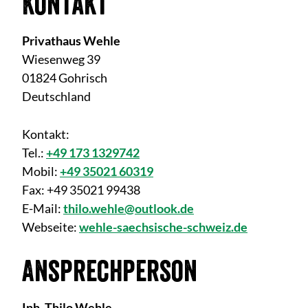
Kontakt
Privathaus Wehle
Wiesenweg 39
01824 Gohrisch
Deutschland
Kontakt:
Tel.:
+49 173 1329742
Mobil:
+49 35021 60319
Fax:
+49 35021 99438
E-Mail:
thilo.wehle@outlook.de
Webseite:
wehle-saechsische-schweiz.de
Ansprechperson
Inh. Thilo Wehle