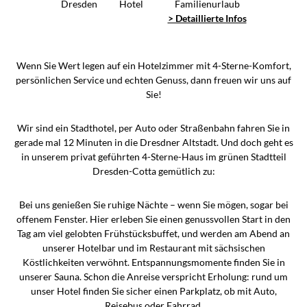
Dresden
Hotel
Familienurlaub
> Detaillierte Infos
Wenn Sie Wert legen auf ein Hotelzimmer mit 4-Sterne-Komfort,
persönlichen Service und echten Genuss, dann freuen wir uns auf
Sie!
Wir sind ein Stadthotel, per Auto oder Straßenbahn fahren Sie in
gerade mal 12 Minuten in die Dresdner Altstadt. Und doch geht es
in unserem privat geführten 4-Sterne-Haus im grünen Stadtteil
Dresden-Cotta gemütlich zu:
Bei uns genießen Sie ruhige Nächte – wenn Sie mögen, sogar bei
offenem Fenster. Hier erleben Sie einen genussvollen Start in den
Tag am viel gelobten Frühstücksbuffet, und werden am Abend an
unserer Hotelbar und im Restaurant mit sächsischen
Köstlichkeiten verwöhnt. Entspannungsmomente finden Sie in
unserer Sauna. Schon die Anreise verspricht Erholung: rund um
unser Hotel finden Sie sicher einen Parkplatz, ob mit Auto,
Reisebus oder Fahrrad.