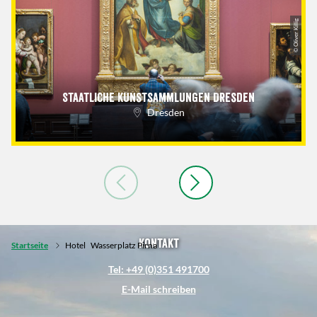
© Oliver Killig
Staatliche Kunstsammlungen Dresden
Dresden
Kontakt
Startseite
Hotel
Wasserplatz Pirna
Tel: +49 (0)351 491700
E-Mail schreiben