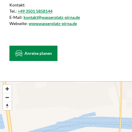
Kontakt:
Tel.:
+49 3501 5858144
E-Mail:
kontakt@wasserplatz-pirna.de
Webseite:
www.wasserplatz-pirna.de
Anreise planen