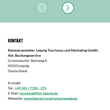
Kontakt
Reiseveranstalter: Leipzig Tourismus und Marketing GmbH,
Abt. Buchungsservice
Grimmaischer Steinweg 8
04103 Leipzig
Deutschland
Kontakt:
Tel.:
+49 341 / 7104 - 275
E-Mail:
incoming@ltm-leipzig.de
Webseite:
www.leipzig.travel/reisen/angebote