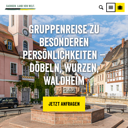
Gruppenreise zu
besonderen
© www.pkfotografie.com, Philipp Kirschner
Persönlichkeiten –
Döbeln, Wurzen,
Waldheim
Jetzt anfragen