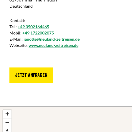
Deutschland
Kontakt:
Tel.:
+49 3502164465
Mobil:
+49 1722002075
E-Mail:
janotte@neuland-zeitreisen.de
Webseite:
www.neuland-zeitreisen.de
Jetzt anfragen