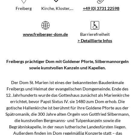
Freiberg
Kirche, Kloster,…
+49 (0) 3731 22598
www.freiberger-dom.de
Barrierefreiheit
> Detaillierte Infos
Freibergs prächtiger Dom mit Goldener Pforte, Silbermannorgeln
sowie kunstvollen Kanzeln und Kapellen.
Der Dom St. Marien ist eines der bekanntesten Baudenkmale
Freibergs und Heimat der evangelischen Domgemeinde. Ende des
12. Jahrhunderts wurde das Gotteshaus zunächst als Marienkirche
errichtet, bevor Papst Sixtus IV. sie 1480 zum Dom erhob. Die
gotische Hallenkirche ist berühmt für ihre Goldene Pforte aus der
Spätromanik, die 300 Jahre alten Orgeln von Gottfried Silbermann,
die kunstvollen Bergmanns- und Tulpenkanzeln sowie die
Begräbniskapelle, in der neun lutherische Landesfürsten liegen.
Außerdem finden im Dom regelmäßig Konzerte statt – das