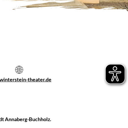
interstein-theater.de
adt Annaberg-Buchholz.