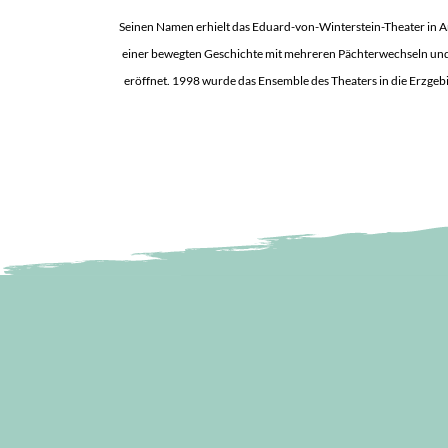
Seinen Namen erhielt das Eduard-von-Winterstein-Theater in A
einer bewegten Geschichte mit mehreren Pächterwechseln und 
eröffnet. 1998 wurde das Ensemble des Theaters in die Erzgeb