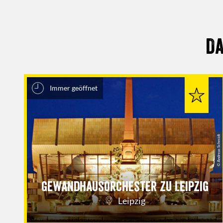
Da
Immer geöffnet
© Andreas Schmidt
Gewandhausorchester zu Leipzig
Leipzig