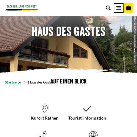
© via https://www.saechsische-schweiz.de, Peggy Nestler
Haus des Gastes
Auf einen Blick
Startseite
Haus des Gastes
Kurort Rathen
Tourist-Information