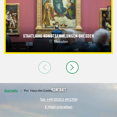
© Oliver Killig
Staatliche Kunstsammlungen Dresden
Dresden
Kontakt
Startseite
Poi
Haus des Gastes
Tel: +49 (0)351 491700
E-Mail schreiben