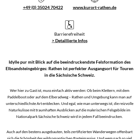
+49 (0) 35024 70422
www.kurort-rathen.de
Barrierefreiheit
> Detaillierte Infos
Idylle pur mit Blick auf die beeindruckendste Felsformation des
Elbsandsteingebirges: Rathen ist perfekter Ausgangsort für Touren
in die Sächsische Schweiz.
Wer hier zu Gast ist, muss einfach aktiv werden: Ob beim Klettern, mit dem
Paddelboot oder auf dem Elberadweg – Rathen und Umgebung kann man auf
unterschiedlichste Art entdecken. Und egal, wie man unterwegs ist, die reizvolle
Naturkulisse mit traumhaften Ausblicken auf die malerischen Felsgebilde im
Nationalpark Sächsische Schweiz wird in jedem Fall beeindrucken.
Auch auf den bestens ausgebauten, teils zertifizierten Wanderwegen offenbart
sich die Schönheit des wildromantischen Basteimassivs. Und wem nach so viel