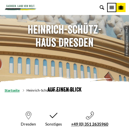
Heinrich-Schütz-
© Wolfgang Gärtner / TMGS
Haus Dresden
Auf einen Blick
Startseite
Heinrich-Schütz-Haus Dresden
Dresden
Sonstiges
+49 (0) 351 2635960