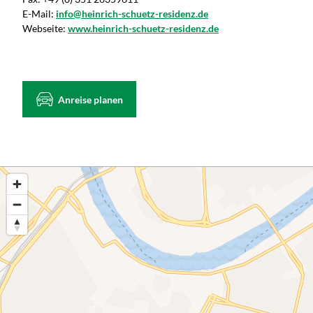
E-Mail:
info@heinrich-schuetz-residenz.de
Webseite:
www.heinrich-schuetz-residenz.de
Anreise planen