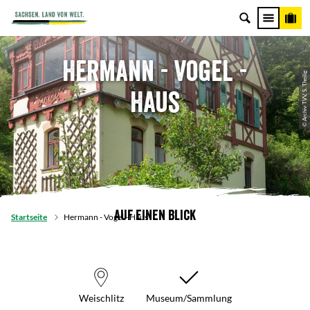
Hermann - Vogel -
© Archiv TVV, S. Theilig
Haus
Auf einen Blick
Startseite
Hermann - Vogel - Haus
Weischlitz
Museum/Sammlung