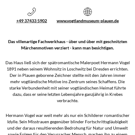
+49 37433 5902
www.vogtlandmuseum-plauen.de
Das villenartige Fachwerkhaus - über und über mit geschnitzten
Märchenmotiven verziert - kann man besichtigen.
Das Haus ließ sich der spätromantische Malerpoet Hermann Vogel
1891 neben seinem Wohnsitz in Loschwitz bei Dresden errichten.
Der in Plauen geborene Zeichner stellte mit den Jahren immer
mehr vogtländische Motive ins Zentrum seines Schaffens. Die
starke Verbundenheit mit seiner vogtländischen Heimat führte
dazu, dass er seine letzten Lebensjahre ganzjährig in Krebes
verbrachte.
Hermann Vogel war weit mehr als nur ein Schilderer romantischer
Idylle. Sein Misstrauen gegenüber blinder Fortschrittsgläubigkeit
und der daraus resultierenden Bedrohung für Natur und Umwelt
sowie Folgen für den Verursacher Mensch, machen ihn zu einem