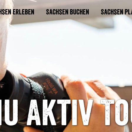
hsen erleben
Sachsen buchen
Sachsen pl
u Aktiv T