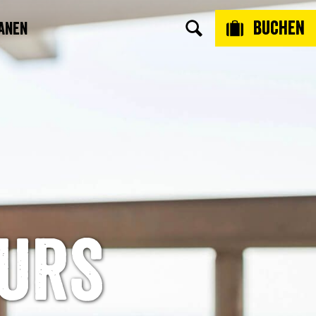
Buchen
anen
ours