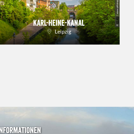
CC-BY
Karl-Heine-Kanal
S
©
Leipzig
Informationen