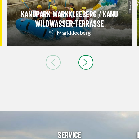
Kanupark Markkleeberg / KANU
Wildwasser-Terrasse
Markkleeberg
Service