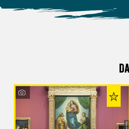
Da
© Oliver Killig