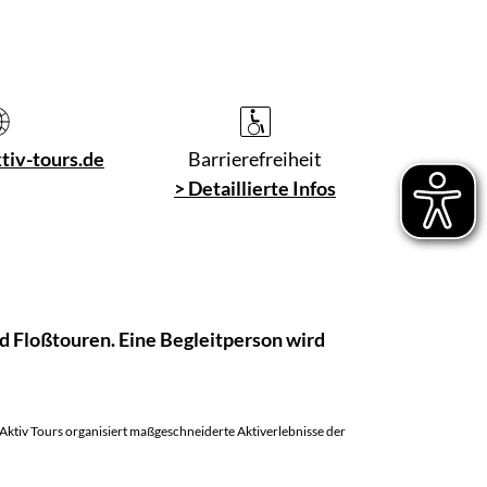
iv-tours.de
Barrierefreiheit
> Detaillierte Infos
d Floßtouren. Eine Begleitperson wird
tiv Tours organisiert maßgeschneiderte Aktiverlebnisse der